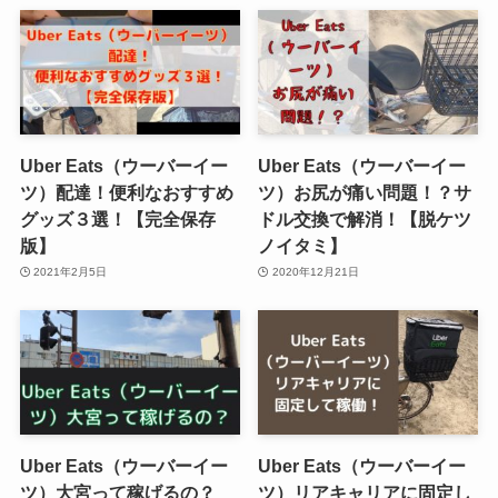
Uber Eats（ウーバーイー
Uber Eats（ウーバーイー
ツ）配達！便利なおすすめ
ツ）お尻が痛い問題！？サ
グッズ３選！【完全保存
ドル交換で解消！【脱ケツ
版】
ノイタミ】
2021年2月5日
2020年12月21日
Uber Eats（ウーバーイー
Uber Eats（ウーバーイー
ツ）大宮って稼げるの？
ツ）リアキャリアに固定し