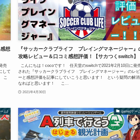
ミ感想
『サッカークラブライフ プレイングマネージャー』
攻略レビュー＆口コミ感想評価！【サカつくswitch】
に発売
こんにちは！cocoです！ 任天堂のswitchで2021年2月10日に発
にして
された『サッカークラブライフ プレイングマネージャー』のレビ
 こ
ーと感想評価を記事にしていこうと思います！ という疑問の解消
なればと思います！ こ...
2021年4月30日
ゲーム)
game(ゲー