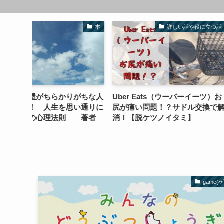
本
詳しい話や役に立つ話
がちな人
Uber Eats（ウーバーイーツ）お
書評 自己分析に
い通りに
尻が痛い問題！？サドル交換で解
者 前田裕二 メ
則 著者
消！【脱ケツノイタミ】
game(