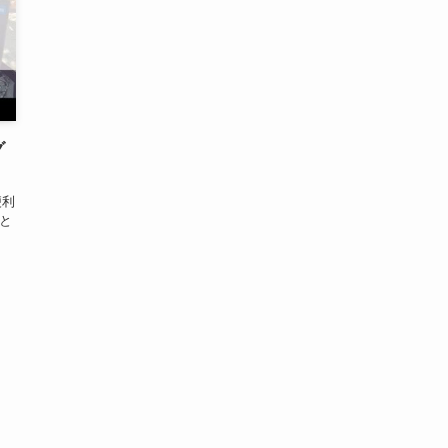
グ
便利
と