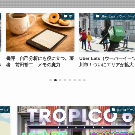
本
Uber Eats（ウーバーイーツ）
Ub
も役に立つ。著
Uber Eats（ウーバーイーツ）立
【３選】Uber
モの魔力
川市！ついにエリアが拡大！
ーツ）でタピ
ゲーム)
game(ゲー