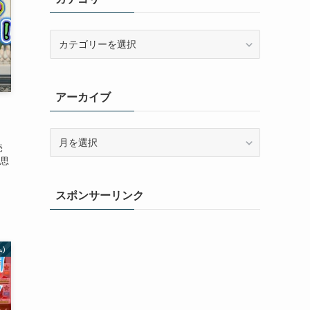
カ
テ
ゴ
リ
アーカイブ
ー
ア
売
ー
思
カ
、
イ
スポンサーリンク
ブ
ム)