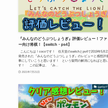
『みんなのどうぶつしょうぎ』評価レビュー！ファ
ー向け将棋！【switch・ps4】
こんにちは！cocoです！ 任天堂のswitchとps4で2019年5月2
発売された『みんなのどうぶつしょうぎ』のレビューと感想評
事にしていこうと思います！ という疑問の解消になればと思
す！ この記事は、 『み...
2021年7月21日
game(