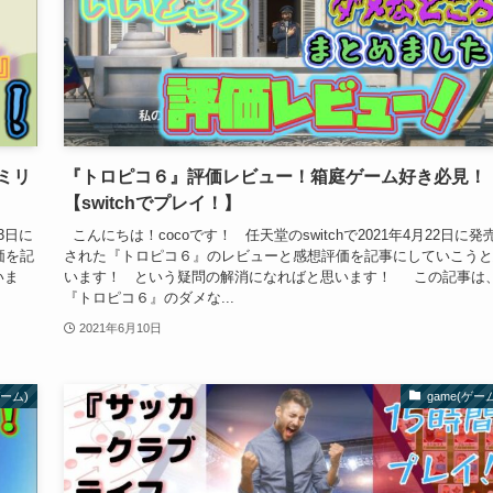
ミリ
『トロピコ６』評価レビュー！箱庭ゲーム好き必見！
【switchでプレイ！】
3日に
こんにちは！cocoです！ 任天堂のswitchで2021年4月22日に発
価を記
された『トロピコ６』のレビューと感想評価を記事にしていこうと
いま
います！ という疑問の解消になればと思います！ この記事は
『トロピコ６』のダメな...
2021年6月10日
ゲーム)
game(ゲー