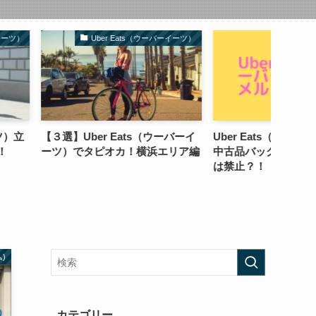
er Eats（ウーバーイーツ）
詳しい話や役に立つ話
 Eats（ウーバーイ
Uber Eats（ウーバーイーツ）の
ハリー
オカ！横浜エリア編
中古品バッグをメルカリに売るの
ドキュ
は禁止？！
好き必
ム)
カテゴリー