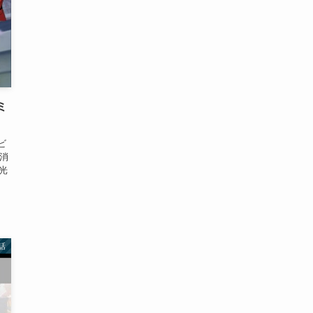
ミ
ビ
消
光
話