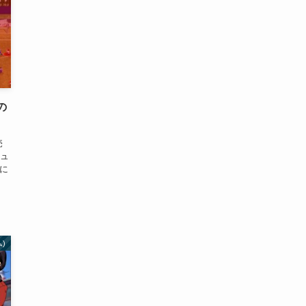
の
売
ュ
に
ム)