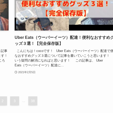
Uber Eats（ウーバーイーツ）配達！便利なおすすめ
ッズ３選！【完全保存版】
を記事
こんにちは！cocoです！ Uber Eats（ウーバーイーツ）配達で
ます！
なおすすめグッズ３選について記事を書いていこうと思います！ 
ころ
いう疑問の解消になればと思います！ この記事は、 Uber
Eats（ウーバーイーツ）配達に...
2021年2月5日
2
3
...
38