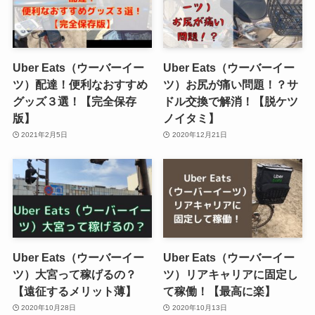
Uber Eats（ウーバーイー
Uber Eats（ウーバーイー
ツ）配達！便利なおすすめ
ツ）お尻が痛い問題！？サ
グッズ３選！【完全保存
ドル交換で解消！【脱ケツ
版】
ノイタミ】
2021年2月5日
2020年12月21日
Uber Eats（ウーバーイー
Uber Eats（ウーバーイー
ツ）大宮って稼げるの？
ツ）リアキャリアに固定し
【遠征するメリット薄】
て稼働！【最高に楽】
2020年10月28日
2020年10月13日