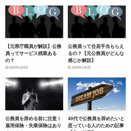
【元県庁職員が解説】公務
公務員って住居手当もらえ
員ってサービス残業ある
るの？【元公務員がどんな
の？
感じか解説】
2020年1月4日
2020年1月2日
公務員を辞める前に注意！
40代で公務員を辞めたいと
雇用保険・失業保険はあり
思っている人のための記事